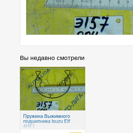
Вы недавно смотрели
Пружина Выжимного
подшипника Isuzu Elf
4HF1