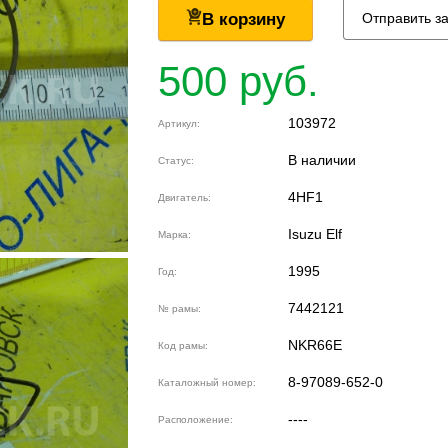
В корзину
Отправить з
500 руб.
103972
Артикул:
В наличии
Статус:
4HF1
Двигатель:
Isuzu Elf
Марка:
1995
Год:
7442121
№ рамы:
NKR66E
Код рамы:
8-97089-652-0
Каталожный номер:
----
Расположение: