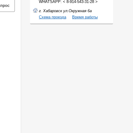
WHATSAPP: < 8-914-543-31-28 >
апрос
г. Хабаровск ул.Окружная 6а
Cхема проезда
Время работы