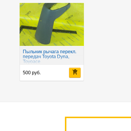
Пыльник рычага перекл.
передач Toyota Dyna,
Toyoace
500 руб.