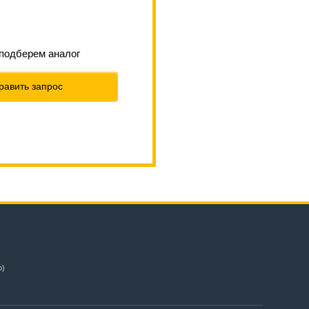
 подберем аналог
равить запрос
о)