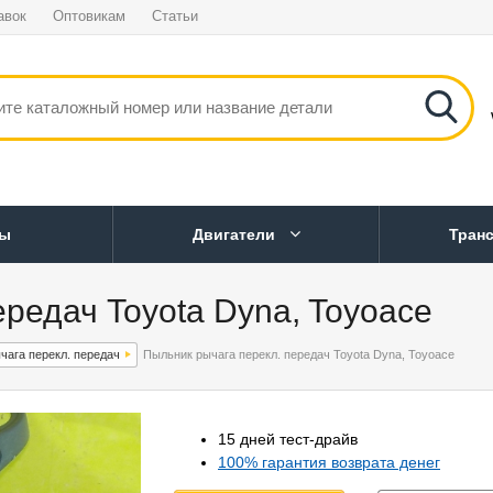
авок
Оптовикам
Статьи
ны
Двигатели
Тран
редач Toyota Dyna, Toyoace
чага перекл. передач
Пыльник рычага перекл. передач Toyota Dyna, Toyoace
15 дней тест-драйв
100% гарантия возврата денег