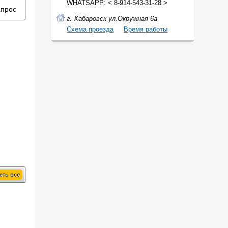
WHATSAPP: < 8-914-543-31-28 >
апрос
г. Хабаровск ул.Окружная 6а
Cхема проезда
Время работы
еть все