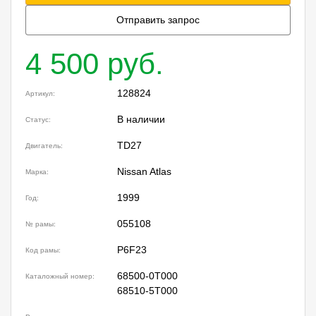
Отправить запрос
4 500 руб.
128824
Артикул:
В наличии
Статус:
TD27
Двигатель:
Nissan Atlas
Марка:
1999
Год:
055108
№ рамы:
P6F23
Код рамы:
68500-0T000
Каталожный номер:
68510-5T000