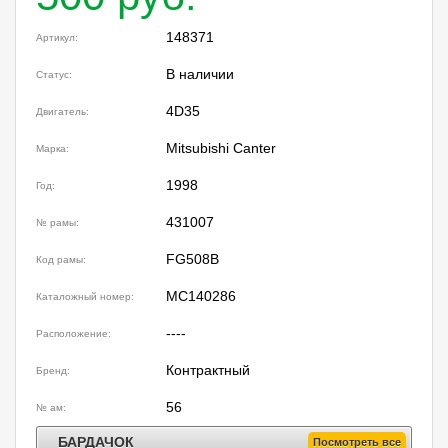
148371
Артикул:
В наличии
Статус:
4D35
Двигатель:
Mitsubishi Canter
Марка:
1998
Год:
431007
№ рамы:
FG508B
Код рамы:
MC140286
Каталожный номер:
----
Расположение:
Контрактный
Бренд:
56
№ ам:
БАРДАЧОК
Посмотреть все