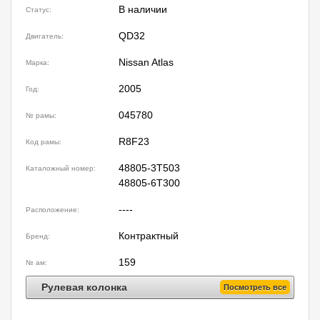
В наличии
Статус:
QD32
Двигатель:
Nissan Atlas
Марка:
2005
Год:
045780
№ рамы:
R8F23
Код рамы:
48805-3T503
Каталожный номер:
48805-6T300
----
Расположение:
Контрактный
Бренд:
159
№ ам:
Рулевая колонка
Посмотреть все