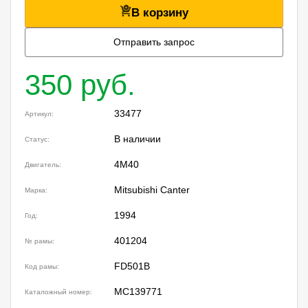
В корзину
Отправить запрос
350 руб.
33477
Артикул:
В наличии
Статус:
4M40
Двигатель:
Mitsubishi Canter
Марка:
1994
Год:
401204
№ рамы:
FD501B
Код рамы:
MC139771
Каталожный номер: