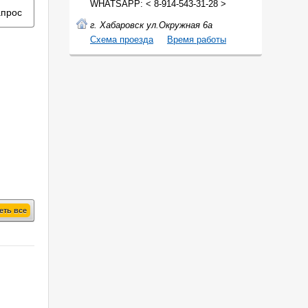
WHATSAPP: < 8-914-543-31-28 >
апрос
г. Хабаровск ул.Окружная 6а
Cхема проезда
Время работы
еть все