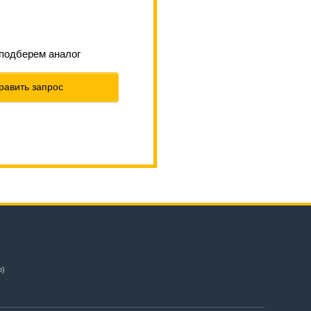
 подберем аналог
равить запрос
о)