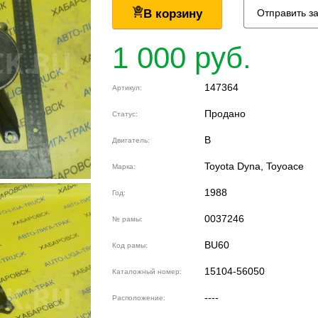
В корзину
Отправить з
1 000 руб.
147364
Артикул:
Продано
Статус:
B
Двигатель:
Toyota Dyna, Toyoace
Марка:
1988
Год:
0037246
№ рамы:
BU60
Код рамы:
15104-56050
Каталожный номер:
----
Расположение: