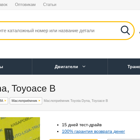
авок
Оптовикам
Статьи
ны
Двигатели
Тран
a, Toyoace B
МА
Маслоприёмник
Маслоприёмник Toyota Dyna, Toyoace B
15 дней тест-драйв
100% гарантия возврата денег