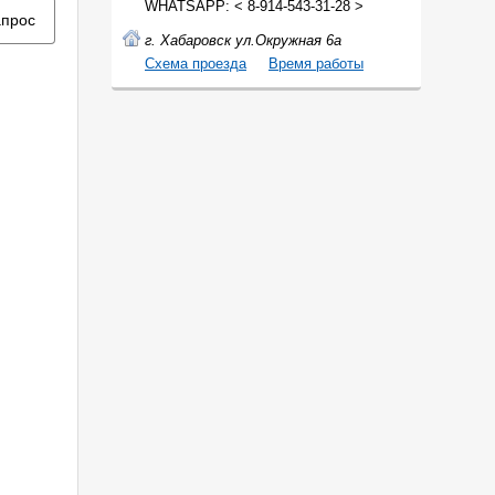
WHATSAPP: < 8-914-543-31-28 >
апрос
г. Хабаровск ул.Окружная 6а
Cхема проезда
Время работы