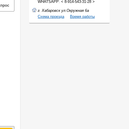
WHATSAPP: < 8-914-543-31-28 >
апрос
г. Хабаровск ул.Окружная 6а
Cхема проезда
Время работы