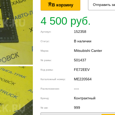
В корзину
Отправить з
4 500 руб.
152358
Артикул:
В наличии
Статус:
Mitsubishi Canter
Марка:
501437
№ рамы:
FE72EEV
Код рамы:
ME220564
Каталожный номер:
----
Расположение:
Контрактный
Бренд:
999
№ ам: