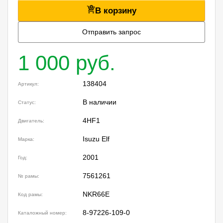
В корзину
Отправить запрос
1 000 руб.
138404
Артикул:
В наличии
Статус:
4HF1
Двигатель:
Isuzu Elf
Марка:
2001
Год:
7561261
№ рамы:
NKR66E
Код рамы:
8-97226-109-0
Каталожный номер: