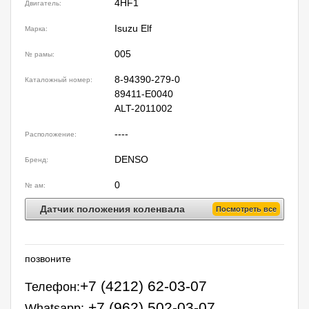
4HF1
Двигатель:
Isuzu Elf
Марка:
005
№ рамы:
8-94390-279-0
Каталожный номер:
89411-E0040
ALT-2011002
----
Расположение:
DENSO
Бренд:
0
№ ам:
Датчик положения коленвала
Посмотреть все
позвоните
+7 (4212) 62-03-07
Телефон:
+7 (962) 502-03-07
Whatsapp: