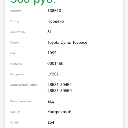
138510
Артикул:
Продано
Статус:
3L
Двигатель:
Toyota Dyna, Toyoace
Марка:
1995
Год:
0001450
№ рамы:
LY201
Код рамы:
48531-80452
Каталожный номер:
48531-80550
зад
Расположение:
Контрактный
Бренд:
154
№ ам: